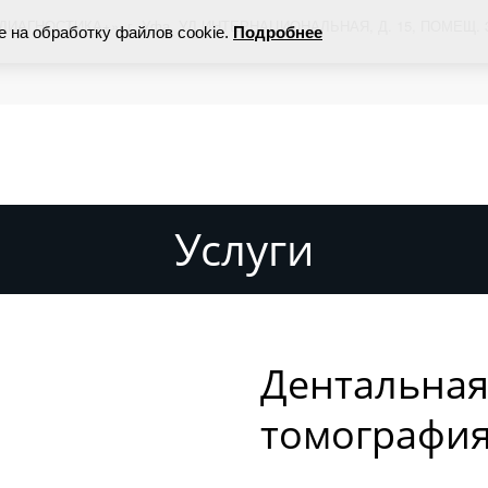
ДИАГНОСТИКА+»
,
г. Уфа
,
УЛ ИНТЕРНАЦИОНАЛЬНАЯ, Д. 15, ПОМЕЩ. 
е на обработку файлов cookie.
Подробнее
Услуги
Дентальная
томографи